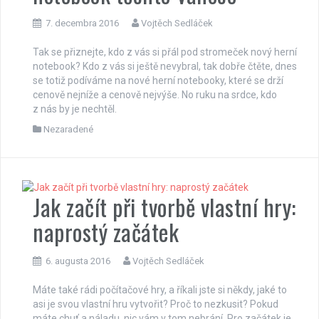
7. decembra 2016
Vojtěch Sedláček
Tak se přiznejte, kdo z vás si přál pod stromeček nový herní
notebook? Kdo z vás si ještě nevybral, tak dobře čtěte, dnes
se totiž podíváme na nové herní notebooky, které se drží
cenově nejníže a cenově nejvýše. No ruku na srdce, kdo
z nás by je nechtěl.
Nezaradené
Jak začít při tvorbě vlastní hry:
naprostý začátek
6. augusta 2016
Vojtěch Sedláček
Máte také rádi počítačové hry, a říkali jste si někdy, jaké to
asi je svou vlastní hru vytvořit? Proč to nezkusit? Pokud
máte chuť a náladu, nic vám v tom nebrání. Pro začátek je