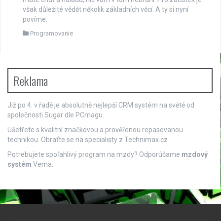
však důležité vědět několik základních věcí. A ty si nyní
povíme.
Programovanie
Reklama
Již po 4. v řadě je absolutně nejlepší
CRM systém
na světě od
společnosti Sugar dle PCmagu.
Ušetřete s kvalitní značkovou a prověřenou repasovanou
technikou. Obraťte se na specialisty z
Technimax.cz
Potrebujete spoľahlivý program na mzdy? Odporúčame
mzdový
systém
Vema.