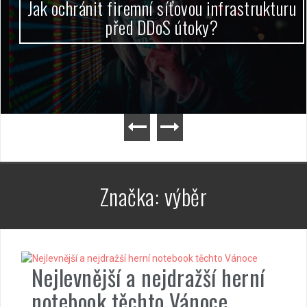
Jak ochránit firemní síťovou infrastrukturu
před DDoS útoky?
Značka:
výběr
Nejlevnější a nejdražší herní
notebook těchto Vánoce