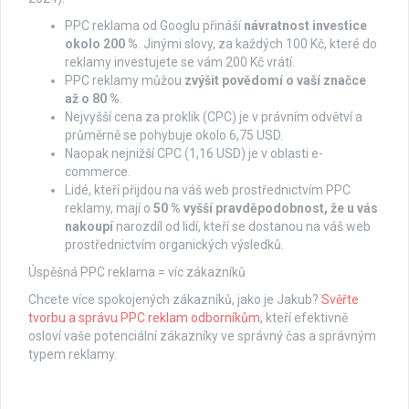
PPC reklama od Googlu přináší
návratnost investice
okolo 200 %
. Jinými slovy, za každých 100 Kč, které do
reklamy investujete se vám 200 Kč vrátí.
PPC reklamy můžou
zvýšit povědomí o vaší značce
až o 80 %
.
Nejvyšší cena za proklik (CPC) je v právním odvětví a
průměrně se pohybuje okolo 6,75 USD.
Naopak nejnižší CPC (1,16 USD) je v oblasti e-
commerce.
Lidé, kteří přijdou na váš web prostřednictvím PPC
reklamy, mají o
50 % vyšší pravděpodobnost, že u vás
nakoupí
narozdíl od lidí, kteří se dostanou na váš web
prostřednictvím organických výsledků.
Úspěšná PPC reklama = víc zákazníků
Chcete více spokojených zákazníků, jako je Jakub?
Svěřte
tvorbu a správu PPC reklam odborníkům
, kteří efektivně
osloví vaše potenciální zákazníky ve správný čas a správným
typem reklamy.