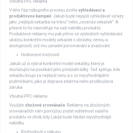
Vhodná PPC reklama
V této fázi nákupního procesu zvolte
vyhledávací a
produktovou kampaň
. Jakub bude nejspíš vyhledávat výrazy
jako „nejlepší sekačka na trávu“ nebo „recenze sekaček“. A
přesně to ho nasměřuje na vaši nabídku produktů.
Produktové reklamy mu pak přímo ve výsledcích vyhledávání
ukážou konkrétní modely sekaček s obrázky, cenou a
dostupností, což mu usnadní porovnávání a zvažování.
Hodnocení možností
Jakub už si vybral konkrétní model sekačky, který je
dostačující na posekání jeho předzahrádky. Teď zjišťuje, kde
sekačku koupí za nejlepší cenu a s co nejvýhodnějšími
podmínkami, jako je doprava zdarma nebo prodloužená
záruka.
Vhodná PPC reklama
Využijte
zbožové srovnávače
. Reklamy na zbožových
srovnávačích vám pomůžou zvýšit viditelnost vašeho
produktu ve chvíli, kdy Lukáš bude hledat nejvýhodnější
nabídku.
Rozhodnutí o nákupu