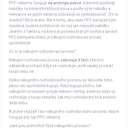
PPC reklama funguje
na principu aukce
. Inzerenti podávají
nabídky na konkrétní klíčová slova a podle výše nabídky a
relevance se jejich reklamy zobrazují ve vyhledávačích. Zní to
snadně? Možná ano. Ale k tomu, aby vaše PPC kampaň byla
úspěšná, budete potřebovat víc než jen nejvyšší nabídku.
Jedním z faktorů, na který je potřeba brát při tvorbě a správě
PPC kampaně ohled, je nákupní rozhodovací proces
spotřebitele.
Co to je nákupní rozhodovací proces?
Nákupní rozhodovací proces
zahrnuje 5 fází
, kterými
zákazník prochází, když se rozhoduje, jestli nějaký produkt
koupí nebo ne.
Délka nákupního rozhodovacího procesu se liší podle toho,
jakou věc spotřebitel kupuje. Když kupuje pečivo, tak
nákupním procesem projde během vteřiny, zatímco když se
rozhoduje o koupi sekačky, tak mu rozhodování trvá značně
delší dobu.
A právě v každé fázi nákupního rozhodovacího procesu dobře
funguje jiný typ PPC reklamy.
Jaké jsou jednotlivé fáze nákupního procesu?