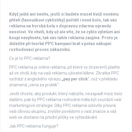
Když ještě ani nevíte, jestli si budete muset kvůli novému
příteli (fanouškovi cyklistiky) pořídit i nové kolo, tak vás
reklama na horská kola s
dopravou zdarma opravdu
neosloví. Ve chvíli, kdy už ale víte, že se cyklo výletům ani
koupi nevyhnete, tak vás tahle reklama zaujme. Proto je
důležité při tvorbě PPC kampaní brát v
potaz nákupní
rozhodovací proces zákazníků.
Co je to PPC reklama?
PPC reklama je online reklama, při které vy (inzerent) platíte
až ve chvíli, kdy na vaši reklamu uživatel klikne. Zkratka PPC
vychází z anglického výrazu
„pay per click
“, což v překladu
znamená „cena za proklik“.
Jestli chcete, aby produkt, který nabízíte, nezapadl mezi tisíci
dalšími, pak by PPC reklama rozhodně měla být součástí vaší
marketingové strategie. Díky PPC reklamě oslovíte přesně
vaši cílovou skupinu, zvýšíte povědomí o vaší značce a váš
web se dostane na přední příčky ve vyhledávání.
Jak PPC reklama funguje?