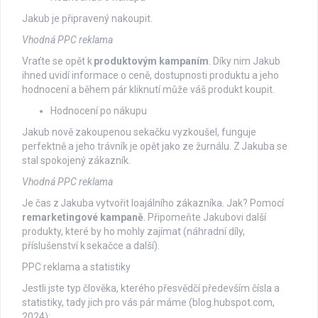
Jakub je připravený nakoupit.
Vhodná PPC reklama
Vraťte se opět k
produktovým kampaním
. Díky nim Jakub
ihned uvidí informace o ceně, dostupnosti produktu a jeho
hodnocení a během pár kliknutí může váš produkt koupit.
Hodnocení po nákupu
Jakub nově zakoupenou sekačku vyzkoušel, funguje
perfektně a jeho trávník je opět jako ze žurnálu. Z Jakuba se
stal spokojený zákazník.
Vhodná PPC reklama
Je čas z Jakuba vytvořit loajálního zákazníka. Jak? Pomocí
remarketingové kampaně
. Připomeňte Jakubovi další
produkty, které by ho mohly zajímat (náhradní díly,
příslušenství k sekačce a další).
PPC reklama a statistiky
Jestli jste typ člověka, kterého přesvědčí především čísla a
statistiky, tady jich pro vás pár máme (blog.hubspot.com,
2024):