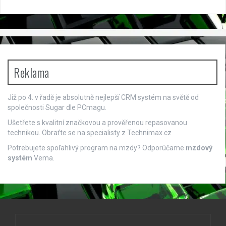
Reklama
Již po 4. v řadě je absolutně nejlepší
CRM systém
na světě od
společnosti Sugar dle PCmagu.
Ušetřete s kvalitní značkovou a prověřenou repasovanou
technikou. Obraťte se na specialisty z
Technimax.cz
Potrebujete spoľahlivý program na mzdy? Odporúčame
mzdový
systém
Vema.