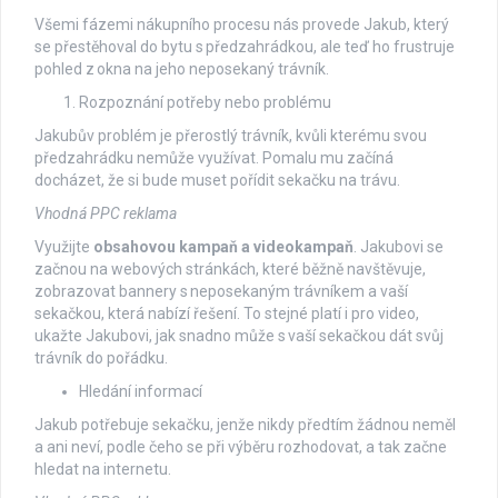
Všemi fázemi nákupního procesu nás provede Jakub, který
se přestěhoval do bytu s předzahrádkou, ale teď ho frustruje
pohled z okna na jeho neposekaný trávník.
Rozpoznání potřeby nebo problému
Jakubův problém je přerostlý trávník, kvůli kterému svou
předzahrádku nemůže využívat. Pomalu mu začíná
docházet, že si bude muset pořídit sekačku na trávu.
Vhodná PPC reklama
Využijte
obsahovou kampaň a videokampaň
. Jakubovi se
začnou na webových stránkách, které běžně navštěvuje,
zobrazovat bannery s neposekaným trávníkem a vaší
sekačkou, která nabízí řešení. To stejné platí i pro video,
ukažte Jakubovi, jak snadno může s vaší sekačkou dát svůj
trávník do pořádku.
Hledání informací
Jakub potřebuje sekačku, jenže nikdy předtím žádnou neměl
a ani neví, podle čeho se při výběru rozhodovat, a tak začne
hledat na internetu.