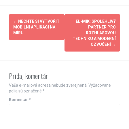
Post
←
NECHTE SI VYTVOŘIT
EL-MIK: SPOLEHLIVÝ
navigation
MOBILNÍ APLIKACI NA
PARTNER PRO
MÍRU
ROZHLASOVOU
TECHNIKU A MODERNÍ
OZVUČENÍ
→
Pridaj komentár
Vaša e-mailová adresa nebude zverejnená.
Vyžadované
polia sú označené
*
Komentár
*