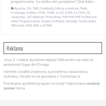
programovania. Čo všetko vám ponúkame? Čítať ďalej »
Apache
,
CGI
,
CMS
,
Databázy
,
Editory a nástroje
,
Flash
,
Frontpage
,
Grafika
,
HTML
,
HTML a CSS
,
HTML5 a CSS3
,
IIS
,
Javascript
,
JSP
,
Nástroje
,
Photoshop
,
PHP
,
PHP
,
PHP
,
Počítačové
siete
,
Programovanie
,
Scripty
,
Software
,
Tutoriály
,
Tvorba webu
,
VBSscript
,
WAP
,
XML a XHTML
Reklama
Již po 4. v řadě je absolutně nejlepší
CRM systém
na světě od
společnosti Sugar dle PCmagu.
Ušetřete s kvalitní značkovou a prověřenou repasovanou
technikou. Obraťte se na specialisty z
Technimax.cz
Potrebujete spoľahlivý program na mzdy? Odporúčame
mzdový
systém
Vema.