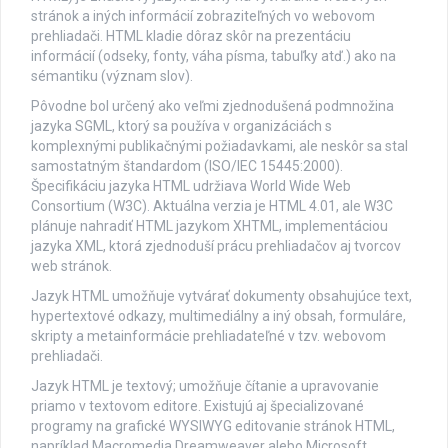
stránok a iných informácií zobraziteľných vo webovom
prehliadači. HTML kladie dôraz skôr na prezentáciu
informácií (odseky, fonty, váha písma, tabuľky atď.) ako na
sémantiku (význam slov).
Pôvodne bol určený ako veľmi zjednodušená podmnožina
jazyka SGML, ktorý sa používa v organizáciách s
komplexnými publikačnými požiadavkami, ale neskôr sa stal
samostatným štandardom (ISO/IEC 15445:2000).
Špecifikáciu jazyka HTML udržiava World Wide Web
Consortium (W3C). Aktuálna verzia je HTML 4.01, ale W3C
plánuje nahradiť HTML jazykom XHTML, implementáciou
jazyka XML, ktorá zjednoduší prácu prehliadačov aj tvorcov
web stránok.
Jazyk HTML umožňuje vytvárať dokumenty obsahujúce text,
hypertextové odkazy, multimediálny a iný obsah, formuláre,
skripty a metainformácie prehliadateľné v tzv. webovom
prehliadači.
Jazyk HTML je textový; umožňuje čítanie a upravovanie
priamo v textovom editore. Existujú aj špecializované
programy na grafické WYSIWYG editovanie stránok HTML,
napríklad Macromedia Dreamweaver alebo Microsoft