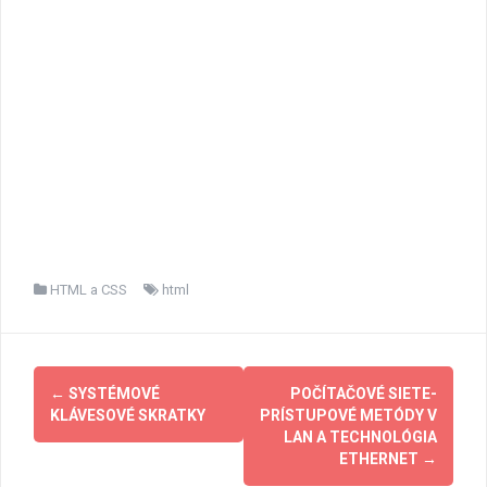
HTML a CSS
html
Post
←
SYSTÉMOVÉ
POČÍTAČOVÉ SIETE-
navigation
KLÁVESOVÉ SKRATKY
PRÍSTUPOVÉ METÓDY V
LAN A TECHNOLÓGIA
ETHERNET
→