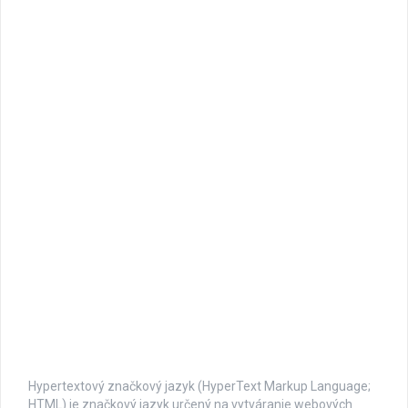
Hypertextový značkový jazyk (HyperText Markup Language;
HTML) je značkový jazyk určený na vytváranie webových