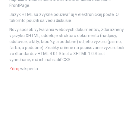
FrontPage.
Jazyk HTML sa zvykne používať aj v elektronickej pošte. O
takomto použití sa vedú diskusie.
Nový spôsob vytvárania webových dokumentov, zdôraznený
v jazyku XHTML, oddeľuje štruktúru dokumentu (nadpisy,
odstavce, citáty, tabuľky, a podobne) od jeho výzoru (písmo,
farba, a podobne). Značky určené na popisovanie výzoru boli
zo štandardov HTML 4.01 Strict a XHTML 1.0 Strict
vynechané; má ich nahradiť CSS.
Zdroj
wikipedia