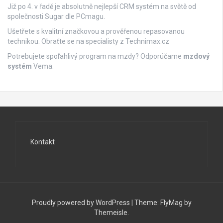
Již po 4. v řadě je absolutně nejlepší
CRM systém
na světě od
společnosti Sugar dle PCmagu.
Ušetřete s kvalitní značkovou a prověřenou repasovanou
technikou. Obraťte se na specialisty z
Technimax.cz
Potrebujete spoľahlivý program na mzdy? Odporúčame
mzdový
systém
Vema.
Kontakt
Proudly powered by WordPress
|
Theme:
FlyMag
by
Themeisle.