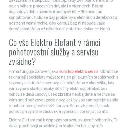
zákazníkům k dispozici nonstop, tedy 24 hodin denně, a to
nejen během pracovních dní, ale i o víkendech. Běžná
dojezdová doba navíc činí pouhých 60 – 90 minut od
kontaktování, tudíž se dají problémy s elektřinou detekovat a
odstranit velmi rychle, díky čemuž bez ní nebude vaše
domácnost třeba až několik dní, potažmo dokonce týdnů.
Co vše Elektro Elefant v rámci
pohotovostní služby a servisu
zvládne?
Firma funguje zároveň jako
nonstop elektro servis
. Obrátit se
tak na její specialisty můžete nejen při akutních problémech s
rozvody elektrické soustavy, ale také třeba v okamžiku, kdy
vám vypoví službu nějaký důležitý elektrospotřebič, bez
něhož se delší časový úsek zkrátka neobejdete a nechce se
vám hned pořizovat zcela nový, což by vás samozřejmě stálo
mnohem více peněz nežli oprava. Samozřejmostí je pak
pomoc při výměně zásuvek a vypínačů, oprav jističů atd.
Elektro Elefant má k dispozici opravdu zkušené odborníky. Ti
navíc procházejí pravidelnými školeními tak, aby měli