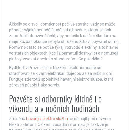
Ačkoliv se o svoji domácnost pečlivě staráte, vždy se může
přihodit nějaká nenadálá událost a havárie, kterou je pak
zapotřebí intenzivně řešit, aby nedošlo k dalším škodám na
majetku, ba dokonce nebylo ohroženo zdraví obyvatel domu.
Poměrně často se potíže týkají rozvodů elektřiny, a to hlavně
ve starších objektech, kde již pamatují desítky let a nemusejí
plně vyhovovat dnešním standardům. Co pak dělat?
Bydlíte-li v Praze a jejím blízkém okolí, nemusíte se
strachovat, že k vám elektrikáři dojedou až za několik dní.
Funguje zde totiž spolehlivá havarijní elektro služba, která
zároveň působí i jako servis.
Pozvěte si odborníky klidně i o
víkendu a v nočních hodinách
Zmíněná
havarijní elektro služba
se dá najít pod názvem
Elektro Elefant. Celkem zásadní informací je fakt, že je