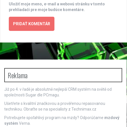
Uložiť moje meno, e-mail a webovú stránku v tomto
prehliadači pre moje budúce komentáre.
Reklama
Již po 4. v řadě je absolutně nejlepší
CRM systém
na světě od
společnosti Sugar dle PCmagu.
Ušetřete s kvalitní značkovou a prověřenou repasovanou
technikou. Obraťte se na specialisty z
Technimax.cz
Potrebujete spoľahlivý program na mzdy? Odporúčame
mzdový
systém
Vema.