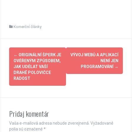
Komerční články
Post
←
ORIGINÁLNÍ ŠPERK JE
VÝVOJ WEBŮ A APLIKACÍ
navigation
OVĚŘENÝM ZPŮSOBEM,
NENÍ JEN
JAK UDĚLAT VAŠÍ
PROGRAMOVÁNÍ
→
DRAHÉ POLOVIČCE
RADOST
Pridaj komentár
Vaša e-mailová adresa nebude zverejnená.
Vyžadované
polia sú označené
*