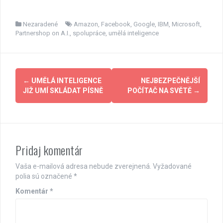
Nezaradené
Amazon
,
Facebook
,
Google
,
IBM
,
Microsoft
,
Partnershop on A.I.
,
spolupráce
,
umělá inteligence
Post
←
UMĚLÁ INTELIGENCE
NEJBEZPEČNĚJŠÍ
navigation
JIŽ UMÍ SKLÁDAT PÍSNĚ
POČÍTAČ NA SVĚTĚ
→
Pridaj komentár
Vaša e-mailová adresa nebude zverejnená.
Vyžadované
polia sú označené
*
Komentár
*