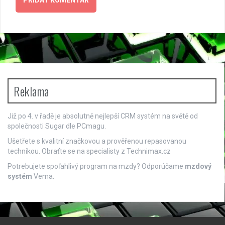
Reklama
Již po 4. v řadě je absolutně nejlepší
CRM systém
na světě od
společnosti Sugar dle PCmagu.
Ušetřete s kvalitní značkovou a prověřenou repasovanou
technikou. Obraťte se na specialisty z
Technimax.cz
Potrebujete spoľahlivý program na mzdy? Odporúčame
mzdový
systém
Vema.