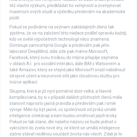
též vlastní výzkum, předkládat ho veřejnosti a zveřejňovat
maximum svých studií a výsledku především na akademické
půdě.
Pokud se podíváme na seznam zakládajících členů tak
zjistíme, že se na založení této nadace podílel opravdu každý,
kdo ve světě výpočetních technologií něco znamená.
Dominuje samozřejmě Google a především pak jeho
laboratoř DeepMind, dále zde pak máme Microsoft,
Facebook, který svou troškou do mlýna přispěje zejména
v oblasti A.I. pro sociální interakci, dále IBM s Watsonem a
také Amazon, který se stejně jako Microsoft snaží nabídnout
strojové učení a neuronové sítě jako cloudovou službu pro
tvůrce aplikací.
Skupina, která je již nyní poměrně dost velká, a hlavně
komplikovaná, by si v případě dalších příchozích členů měla
stanovit naprosto jasná pravidla a především pak i směr
vývoje. Mělo by být jasné, co společnosti od prvků umělé
inteligence očekávají a kam budou směřovat jejich kroky.
Pokud se tak stane, dle našeho názoru se bude jednat o
vykročení do zcela nové éry, ve které se umělá inteligence
začne stávat nedílnou součástí života nás všech. Zdali je to