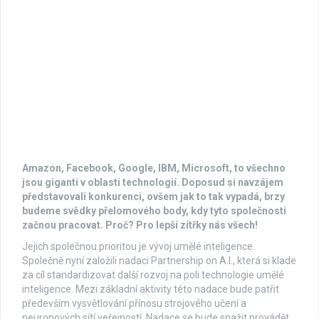
Amazon, Facebook, Google, IBM, Microsoft, to všechno
jsou giganti v oblasti technologií. Doposud si navzájem
představovali konkurenci, ovšem jak to tak vypadá, brzy
budeme svědky přelomového body, kdy tyto společnosti
začnou pracovat. Proč? Pro lepší zítřky nás všech!
Jejich společnou prioritou je vývoj umělé inteligence.
Společně nyní založili nadaci Partnership on A.I., která si klade
za cíl standardizovat další rozvoj na poli technologie umělé
inteligence. Mezi základní aktivity této nadace bude patřit
především vysvětlování přínosu strojového učení a
neuronových sítí veřejností. Nadace se bude snažit provádět