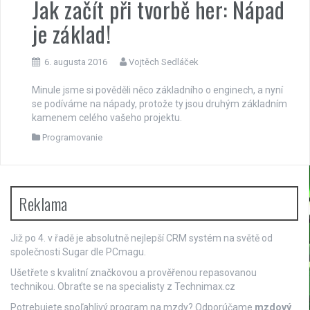
Jak začít při tvorbě her: Nápad
je základ!
6. augusta 2016
Vojtěch Sedláček
Minule jsme si pověděli něco základního o enginech, a nyní
se podíváme na nápady, protože ty jsou druhým základním
kamenem celého vašeho projektu.
Programovanie
Reklama
Již po 4. v řadě je absolutně nejlepší
CRM systém
na světě od
společnosti Sugar dle PCmagu.
Ušetřete s kvalitní značkovou a prověřenou repasovanou
technikou. Obraťte se na specialisty z
Technimax.cz
Potrebujete spoľahlivý program na mzdy? Odporúčame
mzdový