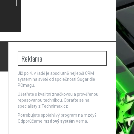
Reklama
Již po 4. v řadě je absolutně nejlepší
CRM
systém
na světě od společnosti Sugar dle
PCmagu.
Ušetřete s kvalitní značkovou a prověřenou
repasovanou technikou. Obraťte se na
specialisty z
Technimax.cz
Potrebujete spoľahlivý program na mzdy?
Odporúčame
mzdový systém
Vema.