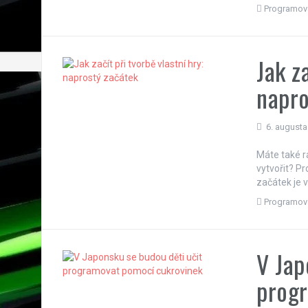
Programov
Jak z
napro
6. augusta
Máte také rád
vytvořit? P
začátek je v
Programov
V Jap
prog