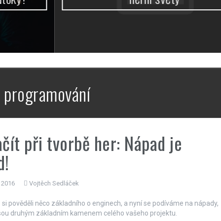
:
programování
ačít při tvorbě her: Nápad je
d!
 2016
Vojtěch Sedláček
 si pověděli něco základního o enginech, a nyní se podíváme na nápady,
jsou druhým základním kamenem celého vašeho projektu.