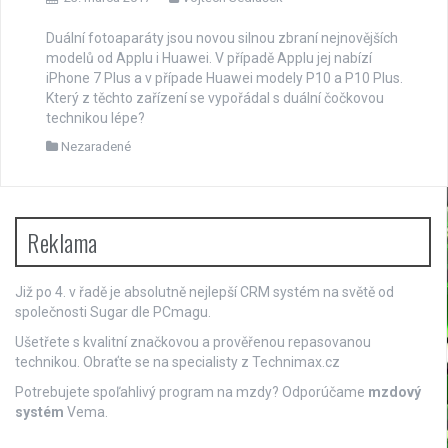
Duální fotoaparáty jsou novou silnou zbraní nejnovějších
modelů od Applu i Huawei. V případě Applu jej nabízí
iPhone 7 Plus a v případe Huawei modely P10 a P10 Plus.
Který z těchto zařízení se vypořádal s duální čočkovou
technikou lépe?
Nezaradené
Reklama
Již po 4. v řadě je absolutně nejlepší
CRM systém
na světě od
společnosti Sugar dle PCmagu.
Ušetřete s kvalitní značkovou a prověřenou repasovanou
technikou. Obraťte se na specialisty z
Technimax.cz
Potrebujete spoľahlivý program na mzdy? Odporúčame
mzdový
systém
Vema.