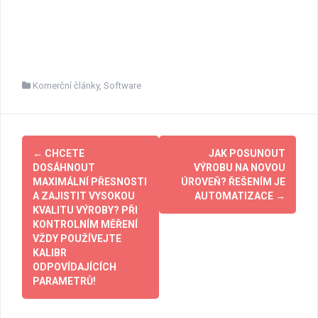
Komerční články
,
Software
Post
←
CHCETE
JAK POSUNOUT
navigation
DOSÁHNOUT
VÝROBU NA NOVOU
MAXIMÁLNÍ PŘESNOSTI
ÚROVEŇ? ŘEŠENÍM JE
A ZAJISTIT VYSOKOU
AUTOMATIZACE
→
KVALITU VÝROBY? PŘI
KONTROLNÍM MĚŘENÍ
VŽDY POUŽÍVEJTE
KALIBR
ODPOVÍDAJÍCÍCH
PARAMETRŮ!