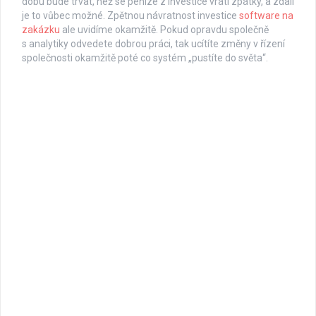
dobu bude trvat, než se peníze z investice vrátí zpátky, a zdali
je to vůbec možné. Zpětnou návratnost investice
software na
zakázku
ale uvidíme okamžitě. Pokud opravdu společně
s analytiky odvedete dobrou práci, tak ucítíte změny v řízení
společnosti okamžitě poté co systém „pustíte do světa“.