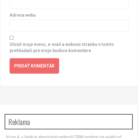
Adresa webu
Uložiť moje meno, e-mail a webovú stránku v tomto
prehliadači pre moje budúce komentáre.
Reklama
Již po 4. v řadě je absolutně nejlepší
CRM systém
na světě od