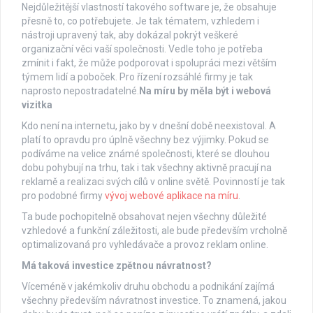
Nejdůležitější vlastností takového software je, že obsahuje
přesně to, co potřebujete. Je tak tématem, vzhledem i
nástroji upravený tak, aby dokázal pokrýt veškeré
organizační věci vaší společnosti. Vedle toho je potřeba
zmínit i fakt, že může podporovat i spolupráci mezi větším
týmem lidí a poboček. Pro řízení rozsáhlé firmy je tak
naprosto nepostradatelné.
Na míru by měla být i webová
vizitka
Kdo není na internetu, jako by v dnešní době neexistoval. A
platí to opravdu pro úplně všechny bez výjimky. Pokud se
podíváme na velice známé společnosti, které se dlouhou
dobu pohybují na trhu, tak i tak všechny aktivně pracují na
reklamě a realizaci svých cílů v online světě. Povinností je tak
pro podobné firmy
vývoj webové aplikace na míru
.
Ta bude pochopitelně obsahovat nejen všechny důležité
vzhledové a funkční záležitosti, ale bude především vrcholně
optimalizovaná pro vyhledávače a provoz reklam online.
Má taková investice zpětnou návratnost?
Víceméně v jakémkoliv druhu obchodu a podnikání zajímá
všechny především návratnost investice. To znamená, jakou