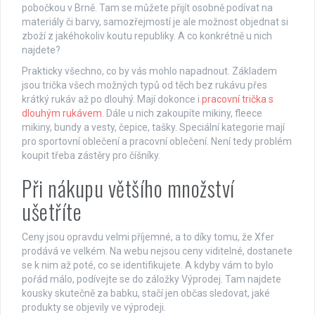
pobočkou v Brně. Tam se můžete přijít osobně podívat na
materiály či barvy, samozřejmostí je ale možnost objednat si
zboží z jakéhokoliv koutu republiky. A co konkrétně u nich
najdete?
Prakticky všechno, co by vás mohlo napadnout. Základem
jsou trička všech možných typů od těch bez rukávu přes
krátký rukáv až po dlouhý. Mají dokonce i
pracovní trička s
dlouhým rukávem
. Dále u nich zakoupíte mikiny, fleece
mikiny, bundy a vesty, čepice, tašky. Speciální kategorie mají
pro sportovní oblečení a pracovní oblečení. Není tedy problém
koupit třeba zástěry pro číšníky.
Při nákupu většího množství
ušetříte
Ceny jsou opravdu velmi příjemné, a to díky tomu, že Xfer
prodává ve velkém. Na webu nejsou ceny viditelné, dostanete
se k nim až poté, co se identifikujete. A kdyby vám to bylo
pořád málo, podívejte se do záložky Výprodej. Tam najdete
kousky skutečně za babku, stačí jen občas sledovat, jaké
produkty se objevily ve výprodeji.