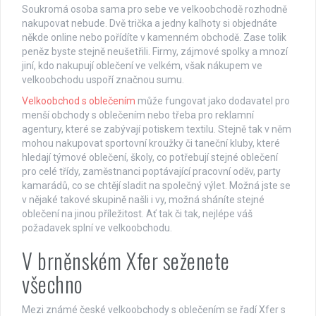
Soukromá osoba sama pro sebe ve velkoobchodě rozhodně
nakupovat nebude. Dvě trička a jedny kalhoty si objednáte
někde online nebo pořídíte v kamenném obchodě. Zase tolik
peněz byste stejně neušetřili. Firmy, zájmové spolky a mnozí
jiní, kdo nakupují oblečení ve velkém, však nákupem ve
velkoobchodu uspoří značnou sumu.
Velkoobchod s oblečením
může fungovat jako dodavatel pro
menší obchody s oblečením nebo třeba pro reklamní
agentury, které se zabývají potiskem textilu. Stejně tak v něm
mohou nakupovat sportovní kroužky či taneční kluby, které
hledají týmové oblečení, školy, co potřebují stejné oblečení
pro celé třídy, zaměstnanci poptávající pracovní oděv, party
kamarádů, co se chtějí sladit na společný výlet. Možná jste se
v nějaké takové skupině našli i vy, možná sháníte stejné
oblečení na jinou příležitost. Ať tak či tak, nejlépe váš
požadavek splní ve velkoobchodu.
V brněnském Xfer seženete
všechno
Mezi známé české velkoobchody s oblečením se řadí Xfer s