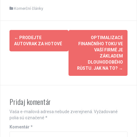
Komerční články
Post
←
PRODEJTE
OPTIMALIZACE
navigation
AUTOVRAK ZA HOTOVÉ
FINANČNÍHO TOKU VE
VAŠÍ FIRMĚ JE
ZÁKLADEM
DLOUHODOBÉHO
RŮSTU. JAK NA TO?
→
Pridaj komentár
Vaša e-mailová adresa nebude zverejnená.
Vyžadované
polia sú označené
*
Komentár
*