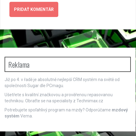
Reklama
Již po 4. v řadě je absolutně nejlepší
CRM systém
na světě od
společnosti Sugar dle PCmagu.
Ušetřete s kvalitní značkovou a prověřenou repasovanou
technikou. Obraťte se na specialisty z
Technimax.cz
Potrebujete spoľahlivý program na mzdy? Odporúčame
mzdový
systém
Vema.