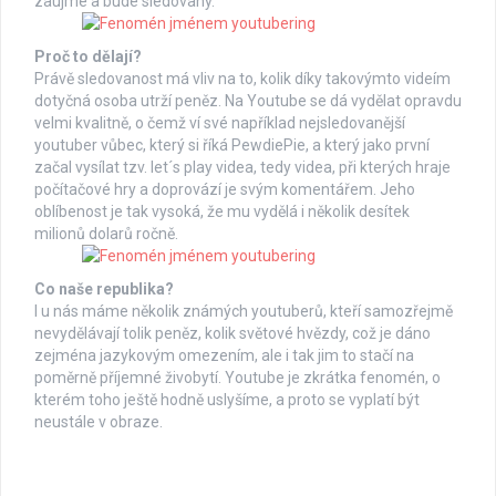
zaujme a bude sledovaný.
Proč to dělají?
Právě sledovanost má vliv na to, kolik díky takovýmto videím
dotyčná osoba utrží peněz. Na Youtube se dá vydělat opravdu
velmi kvalitně, o čemž ví své například nejsledovanější
youtuber vůbec, který si říká PewdiePie, a který jako první
začal vysílat tzv. let´s play videa, tedy videa, při kterých hraje
počítačové hry a doprovází je svým komentářem. Jeho
oblíbenost je tak vysoká, že mu vydělá i několik desítek
milionů dolarů ročně.
Co naše republika?
I u nás máme několik známých youtuberů, kteří samozřejmě
nevydělávají tolik peněz, kolik světové hvězdy, což je dáno
zejména jazykovým omezením, ale i tak jim to stačí na
poměrně příjemné živobytí. Youtube je zkrátka fenomén, o
kterém toho ještě hodně uslyšíme, a proto se vyplatí být
neustále v obraze.