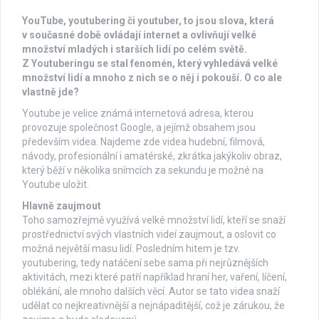
YouTube, youtubering či youtuber, to jsou slova, která
v současné době ovládají internet a ovlivňují velké
množství mladých i starších lidí po celém světě.
Z Youtuberingu se stal fenomén, který vyhledává velké
množství lidí a mnoho z nich se o něj i pokouší. O co ale
vlastně jde?
Youtube je velice známá internetová adresa, kterou
provozuje společnost Google, a jejímž obsahem jsou
především videa. Najdeme zde videa hudební, filmová,
návody, profesionální i amatérské, zkrátka jakýkoliv obraz,
který běží v několika snímcích za sekundu je možné na
Youtube uložit.
Hlavně zaujmout
Toho samozřejmě využívá velké množství lidí, kteří se snaží
prostřednictví svých vlastních videí zaujmout, a oslovit co
možná největší masu lidí. Posledním hitem je tzv.
youtubering, tedy natáčení sebe sama při nejrůznějších
aktivitách, mezi které patří například hraní her, vaření, líčení,
oblékání, ale mnoho dalších věcí. Autor se tato videa snaží
udělat co nejkreativnější a nejnápaditější, což je zárukou, že