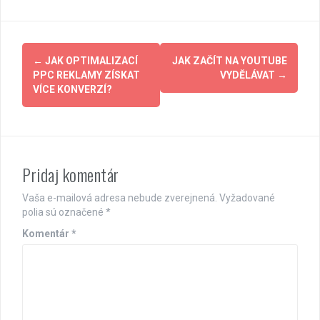
Post
←
JAK OPTIMALIZACÍ
JAK ZAČÍT NA YOUTUBE
navigation
PPC REKLAMY ZÍSKAT
VYDĚLÁVAT
→
VÍCE KONVERZÍ?
Pridaj komentár
Vaša e-mailová adresa nebude zverejnená.
Vyžadované
polia sú označené
*
Komentár
*